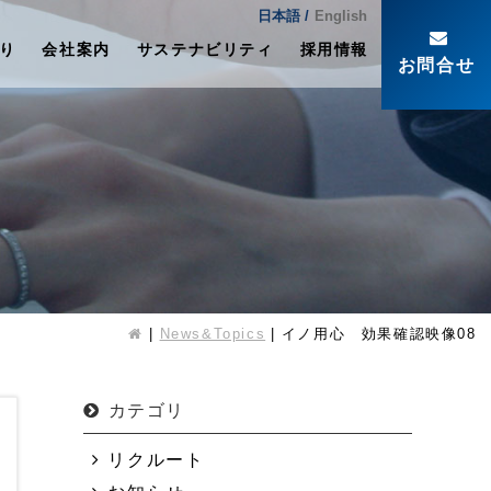
日本語 /
English
り
会社案内
サステナビリティ
採用情報
お問合せ
News&Topics
イノ用心 効果確認映像08
カテゴリ
リクルート