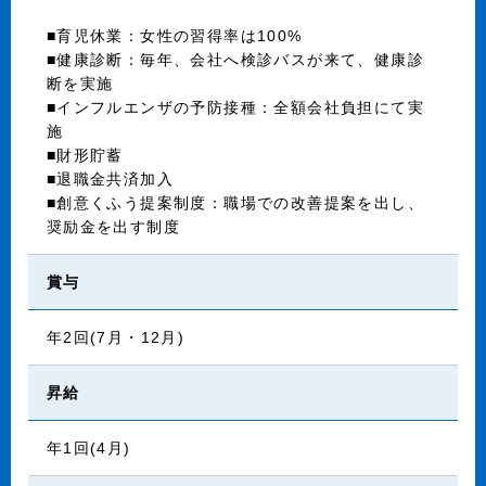
■育児休業：女性の習得率は100%
■健康診断：毎年、会社へ検診バスが来て、健康診
断を実施
■インフルエンザの予防接種：全額会社負担にて実
施
■財形貯蓄
■退職金共済加入
■創意くふう提案制度：職場での改善提案を出し、
奨励金を出す制度
賞与
年2回(7月・12月)
昇給
年1回(4月)