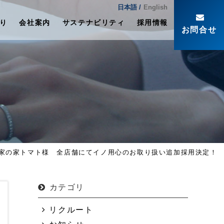
日本語 /
English
り
会社案内
サステナビリティ
採用情報
お問合せ
農家の家トマト様 全店舗にてイノ用心のお取り扱い追加採用決定！
カテゴリ
リクルート